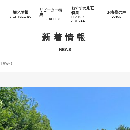
おすすめ別荘
リピーター特
観光情報
お客様の声
特集
典
SIGHTSEEING
VOICE
FEATURE
BENEFITS
ARTICLE
新着情報
NEWS
付開始！！